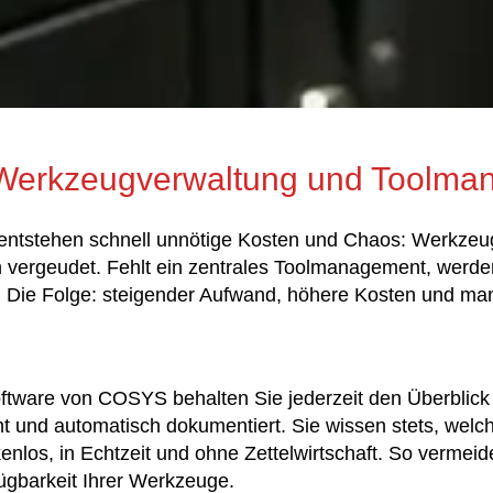
 Werkzeugverwaltung und Toolm
entstehen schnell unnötige Kosten und Chaos: Werkzeug
en vergeudet. Fehlt ein zentrales Toolmanagement, werd
d. Die Folge: steigender Aufwand, höhere Kosten und ma
oftware von COSYS behalten Sie jederzeit den Überblic
und automatisch dokumentiert. Sie wissen stets, welche
enlos, in Echtzeit und ohne Zettelwirtschaft. So vermei
ügbarkeit Ihrer Werkzeuge.