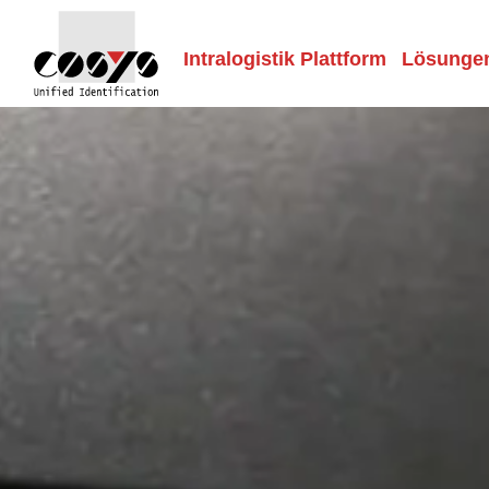
Intralogistik Plattform
Lösunge