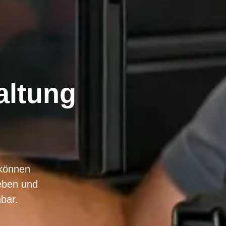
altung
können
eben und
bar.