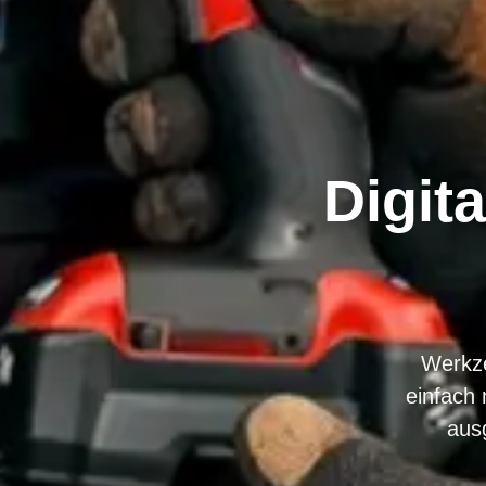
Digit
Werkz
einfach
aus